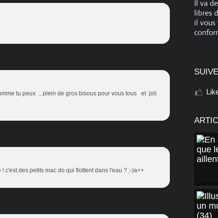
Il va d
libres 
il vous
conform
SUIVE
Lik
comme tu peux ...plein de gros bisous pour vous tous et joli
ARTI
 ! c'est des petits mac do qui flottent dans l'eau ? ;-)a++