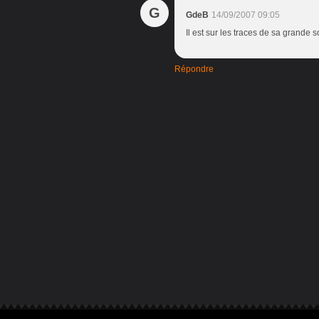
G
GdeB
14/09/2007 09:05
Il est sur les traces de sa grande so
Répondre