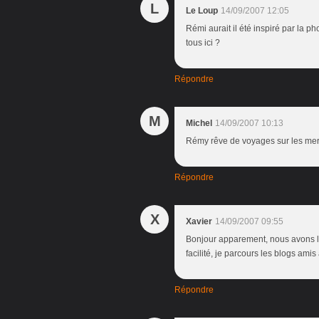
L
Le Loup
14/09/2007 12:05
Rémi aurait il été inspiré par la p
tous ici ?
Répondre
M
Michel
14/09/2007 10:13
Rémy rêve de voyages sur les mers 
Répondre
X
Xavier
14/09/2007 09:55
Bonjour apparement, nous avons le
facilité, je parcours les blogs ami
Répondre