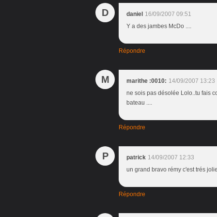
D
daniel
16/09/2007 09:51
Y a des jambes McDo ....
Répondre
M
marithe :0010:
14/09/2007 13:23
ne sois pas désolée Lolo..tu fais 
bateau ....
Répondre
P
patrick
14/09/2007 12:33
un grand bravo rémy c'est trés jolie
Répondre