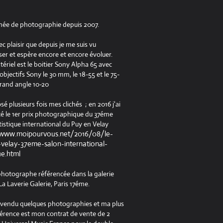
née de photographie depuis 2007.
ec plaisir que depuis je me suis vu
er et espère encore et encore évoluer.
riel est le boitier Sony Alpha 65 avec
jectifs Sony le 30 mm, le 18-55 et le 75-
rand angle 10-20
osé plusieurs fois mes clichés ; en 2016 j'ai
é le 1er prix photographique du 37éme
tistique international du Puy en Velay
/www.moipourvous.net/2016/08/le-
velay-37eme-salon-international-
ue.html
 photographe référencée dans la galerie
a Laverie Galerie, Paris 17éme.
à vendu quelques photographies et ma plus
férence est mon contrat de vente de 2