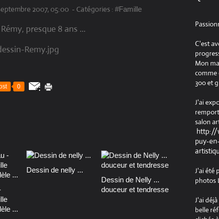
Septembre 2007, 05:00
-
Catégories :
#Famille
Passion
Rémy, presque 8 ans ...
C'est av
progress
Mon maté
comme ob
300 et g
ost
0
J'ai exp
remport
salon ar
http:/
puy-en-
artistiq
Dessin de nelly ...
J'ai été
Dessin de Nelly ...
photos L
-
douceur et tendresse
lle
J'ai déj
le ...
belle ré