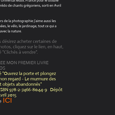
à Universal Music France pour le double
édo de chants grégoriens, sorti en Avril
s de la photographie j'aime aussi les
es, le vélo, le jardinage, tout ce qui a
avec la nature.
s désirez acheter certaines de
otos, cliquez sur le lien, en haut,
é "Clichés à vendre".
CREE MON PREMIER LIVRE
OS
lé "Ouvrez la porte et plongez
mon regard - Le murmure des
et objets abandonnés"
ISBN 978-2-7466-8044-9 Dépôt
Avril 2015
ICI
e