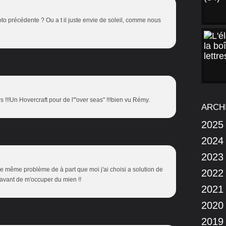
hoto précédente ? Ou a t il juste envie de soleil, comme nous
!!!Un Hovercraft pour de l'"over seas" !!!bien vu Rémy.
ARCH
2025
2024
2023
 même problème de à part que moi j'ai choisi a solution de
2022
s avant de m'occuper du mien !!
2021
2020
2019