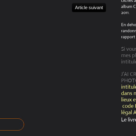
clichés 
album Cr
Article suivant
2011.
En dehor
randonné
rapport 
Si vou
mes ph
intitul
J'AI 
PHOT
intitu
dans 
lieux 
code 
légal 
Le livr