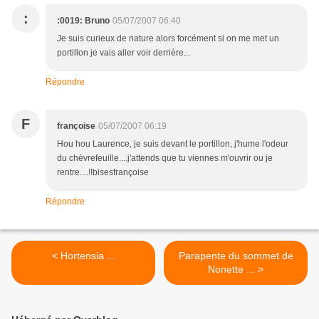
:
:0019: Bruno
05/07/2007 06:40
Je suis curieux de nature alors forcément si on me met un
portillon je vais aller voir derrière...
Répondre
F
françoise
05/07/2007 06:19
Hou hou Laurence, je suis devant le portillon, j'hume l'odeur
du chèvrefeuille....j'attends que tu viennes m'ouvrir ou je
rentre....!!bisesfrançoise
Répondre
< Hortensia ...
Parapente du sommet de
Nonette ... >