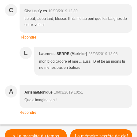
C
Chalus t'y es
10/03/2019 12:30
Le bât, tôt ou tard, blesse. Il n'aime au port que les baignés de
creux vêtent
Répondre
L
Laurence SERRE (Marinier)
25/03/2019 18:08
mon blog t'adore et moi ... aussi :D et toi au moins tu
ne mênes pas en bateau
A
Alrisha/Monique
10/03/2019 10:51
Que d'imagination !
Répondre
< La marmitte du temps
La mémoire secrète de clef