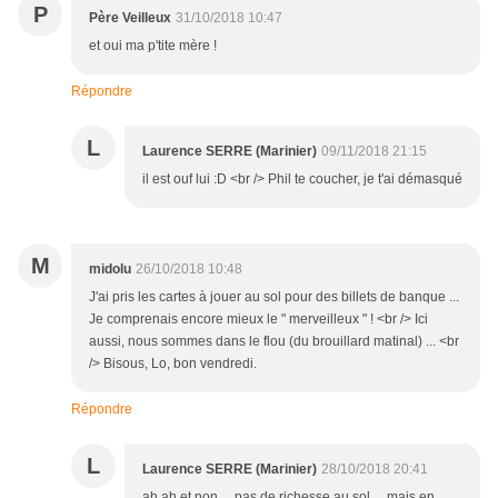
P
Père Veilleux
31/10/2018 10:47
et oui ma p'tite mère !
Répondre
L
Laurence SERRE (Marinier)
09/11/2018 21:15
il est ouf lui :D <br /> Phil te coucher, je t'ai démasqué
M
midolu
26/10/2018 10:48
J'ai pris les cartes à jouer au sol pour des billets de banque ...
Je comprenais encore mieux le " merveilleux " ! <br /> Ici
aussi, nous sommes dans le flou (du brouillard matinal) ... <br
/> Bisous, Lo, bon vendredi.
Répondre
L
Laurence SERRE (Marinier)
28/10/2018 20:41
ah ah et non ... pas de richesse au sol ... mais en