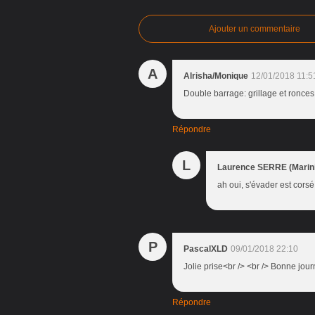
Ajouter un commentaire
A
Alrisha/Monique
12/01/2018 11:5
Double barrage: grillage et ronces
Répondre
L
Laurence SERRE (Marini
ah oui, s'évader est cors
P
PascalXLD
09/01/2018 22:10
Jolie prise<br /> <br /> Bonne jou
Répondre