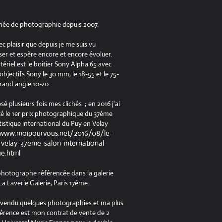
née de photographie depuis 2007.
ec plaisir que depuis je me suis vu
er et espère encore et encore évoluer.
riel est le boitier Sony Alpha 65 avec
jectifs Sony le 30 mm, le 18-55 et le 75-
rand angle 10-20
osé plusieurs fois mes clichés ; en 2016 j'ai
é le 1er prix photographique du 37éme
tistique international du Puy en Velay
/www.moipourvous.net/2016/08/le-
velay-37eme-salon-international-
ue.html
 photographe référencée dans la galerie
a Laverie Galerie, Paris 17éme.
à vendu quelques photographies et ma plus
férence est mon contrat de vente de 2