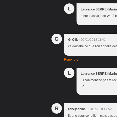
L
Laurence SERRE (Marini
merci Pascal, bon WE à t
G
G. Ollier
09/01/2018 11:41
ça doit être ce que l'on appelle de
Répondre
L
Laurence SERRE (Marini
:D comment ne pas te recon
:D
R
renejeanine
08/01/2018 17:52
liberté sous condition, mais pas de