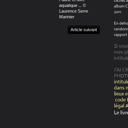
clichés 
aquatique ... ©
album Cr
Laurence Serre
2011.
Marinier
En dehor
randonné
Article suivant
rapport 
Si vou
mes ph
intitul
J'AI 
PHOT
intitu
dans 
lieux 
code 
légal 
Le livr