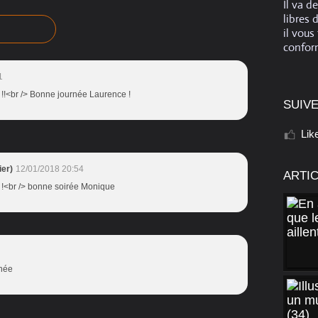
Il va d
libres 
il vous
conform
1
 !!<br /> Bonne journée Laurence !
SUIVE
Lik
er)
12/01/2018 20:54
ARTI
é !<br /> bonne soirée Monique
rnée