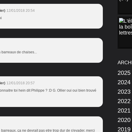
er)
12/01/2018 20:54
oi
s barreaux de chaises...
ARCH
2025
2024
er)
12/01/2018 20:57
naitre toi hein dit Philippe ? :D G. Ollier oui oui bien trouvé
2023
2022
2021
2020
2019
 barreaux, ça ne devrait pas etre trop dur de s'evader, merci