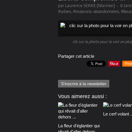
par Laurence SERRE (Marinier)
-
8 Janv
,
,
#urbex
#maisons abandonnées
#lieu
clic sur la photo pour la voir en pl
Partager cet article
Rep
S'inscrire à la newsletter
Vous aimerez aussi :
Le cerf volant ..
La fleur d'églantier qui
rêvait d'aller dehors