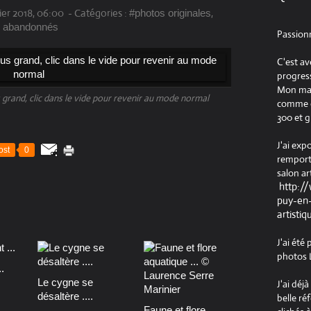
ier 2018, 06:00
-
Catégories :
,
#photos originales
x abandonnés
Passion
C'est av
progress
Mon maté
us grand, clic dans le vide pour revenir au mode normal
comme ob
300 et g
J'ai exp
ost
0
remport
salon ar
http:/
puy-en-
artistiq
J'ai été
photos L
.
Le cygne se
J'ai déj
désaltère ....
belle ré
Faune et flore