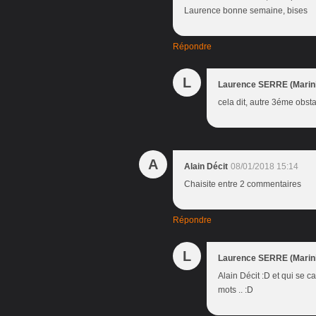
Laurence bonne semaine, bises
Répondre
L
Laurence SERRE (Marini
cela dit, autre 3éme obsta
A
Alain Décit
08/01/2018 15:14
Chaisite entre 2 commentaires
Répondre
L
Laurence SERRE (Marini
Alain Décit :D et qui se c
mots .. :D