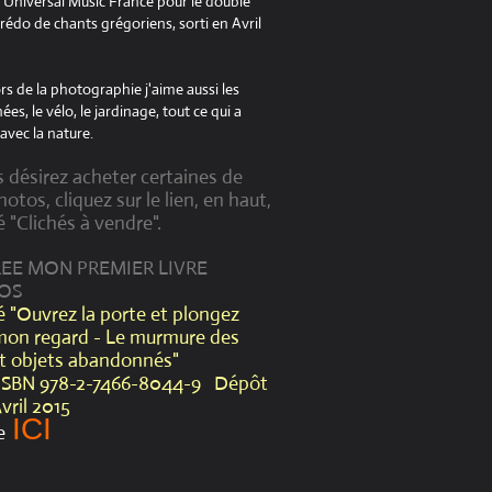
à Universal Music France pour le double
édo de chants grégoriens, sorti en Avril
s de la photographie j'aime aussi les
es, le vélo, le jardinage, tout ce qui a
avec la nature.
s désirez acheter certaines de
otos, cliquez sur le lien, en haut,
é "Clichés à vendre".
CREE MON PREMIER LIVRE
OS
lé "Ouvrez la porte et plongez
mon regard - Le murmure des
et objets abandonnés"
ISBN 978-2-7466-8044-9 Dépôt
Avril 2015
ICI
e