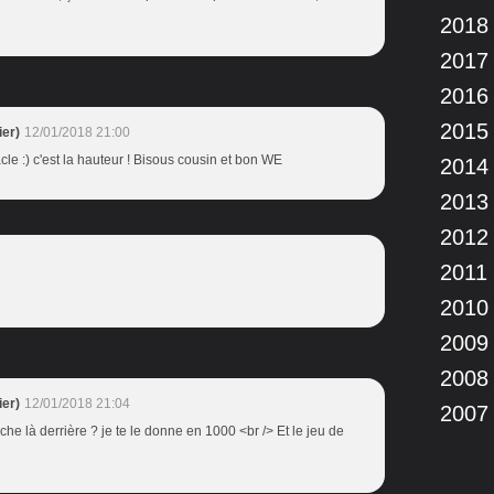
2018
2017
2016
2015
er)
12/01/2018 21:00
cle :) c'est la hauteur ! Bisous cousin et bon WE
2014
2013
2012
2011
2010
2009
2008
er)
12/01/2018 21:04
2007
ache là derrière ? je te le donne en 1000 <br /> Et le jeu de