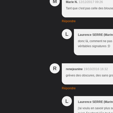
M
Marie N.
12/12/2017 09:26
Tant que c'est pas celle des blouse
Répondre
L
Laurence SERRE (Marini
donc là, comment ne pas te
véritables signatures :D
R
renejeanine
19/10/2016 16:32
grèves des obscures, des sans gra
Répondre
L
Laurence SERRE (Marini
j'ai voulu en savoir plus 