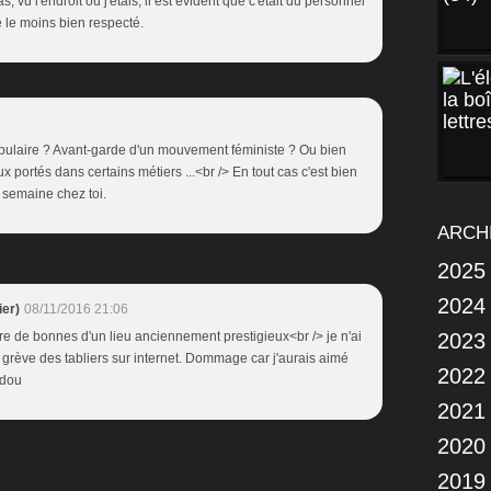
as, vu l'endroit où j'étais, il est évident que c'était du personnel
e le moins bien respecté.
pulaire ? Avant-garde d'un mouvement féministe ? Ou bien
ceux portés dans certains métiers ...<br /> En tout cas c'est bien
e semaine chez toi.
ARCH
2025
2024
er)
08/11/2016 21:06
re de bonnes d'un lieu anciennement prestigieux<br /> je n'ai
2023
e grève des tabliers sur internet. Dommage car j'aurais aimé
2022
idou
2021
2020
2019