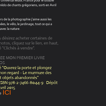
à Universal Music France pour le double
édo de chants grégoriens, sorti en Avril
s de la photographie j'aime aussi les
es, le vélo, le jardinage, tout ce qui a
avec la nature.
s désirez acheter certaines de
otos, cliquez sur le lien, en haut,
é "Clichés à vendre".
CREE MON PREMIER LIVRE
OS
lé "Ouvrez la porte et plongez
mon regard - Le murmure des
et objets abandonnés"
ISBN 978-2-7466-8044-9 Dépôt
Avril 2015
ICI
e