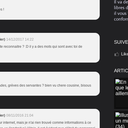
Il va d
libres 
s !
il vous
conform
er)
14/12/2017 14:22
SUIVE
 reconnaitre ? :D il y a des mots qui sont avec toi de
Lik
ARTI
des, grèves des servantes ? bien vu chere cousine, bisous
er)
08/11/2016 21:04
sur internet, mais je n'ai rien trouvé comme informations à ce