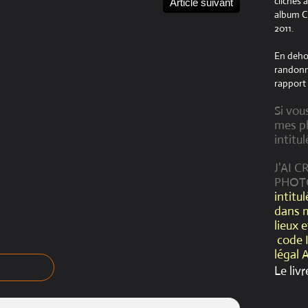
clichés 
Article suivant
album Cr
2011.
En dehor
randonné
rapport 
Si vou
mes ph
intitul
J'AI 
PHOT
intitu
dans 
lieux 
code 
légal 
Le livr