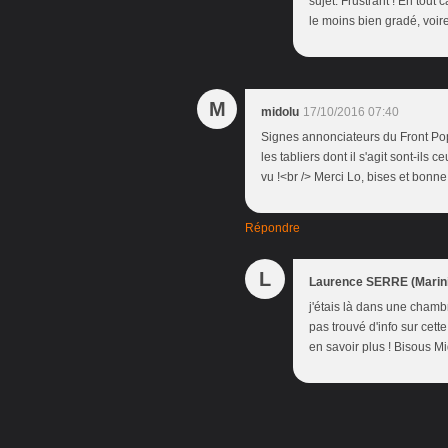
sujet. Frustrant ! En tout c
le moins bien gradé, voir
M
midolu
17/10/2016 07:40
Signes annonciateurs du Front Po
les tabliers dont il s'agit sont-ils 
vu !<br /> Merci Lo, bises et bonn
Répondre
L
Laurence SERRE (Marini
j'étais là dans une chamb
pas trouvé d'info sur cett
en savoir plus ! Bisous M