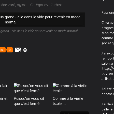
obre 2016, 05:00
-
Catégories :
#urbex
Passion
C'est av
progress
s grand - clic dans le vide pour revenir en mode normal
Mon maté
comme ob
300 et g
ost
0
J'ai exp
remport
salon ar
http:/
puy-en-
artistiq
J'ai été
photos L
ir et
Puisqu'on vous dit
Comme à la vieille
que c'est fermé ! ...
école ...
J'ai déj
belle ré