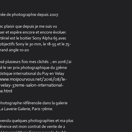
née de photographie depuis 2007.
ec plaisir que depuis je me suis vu
er et espère encore et encore évoluer.
riel est le boitier Sony Alpha 65 avec
jectifs Sony le 30 mm, le 18-55 et le 75-
rand angle 10-20
osé plusieurs fois mes clichés ; en 2016 j'ai
é le 1er prix photographique du 37éme
tistique international du Puy en Velay
/www.moipourvous.net/2016/08/le-
velay-37eme-salon-international-
ue.html
 photographe référencée dans la galerie
a Laverie Galerie, Paris 17éme.
à vendu quelques photographies et ma plus
férence est mon contrat de vente de 2