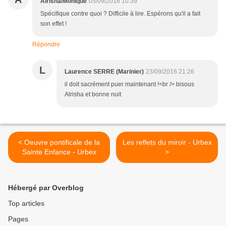
Alrisha/Monique
05/09/2016 10:39
Spécifique contre quoi ? Difficile à lire. Espérons qu'il a fait
son effet !
Répondre
L
Laurence SERRE (Marinier)
23/09/2016 21:26
il doit sacrément puer maintenant !<br /> bisous
Alrisha et bonne nuit
< Oeuvre pontificale de la
Les reflets du miroir - Urbex
Sainte Enfance - Urbex
>
Hébergé par Overblog
Top articles
Pages