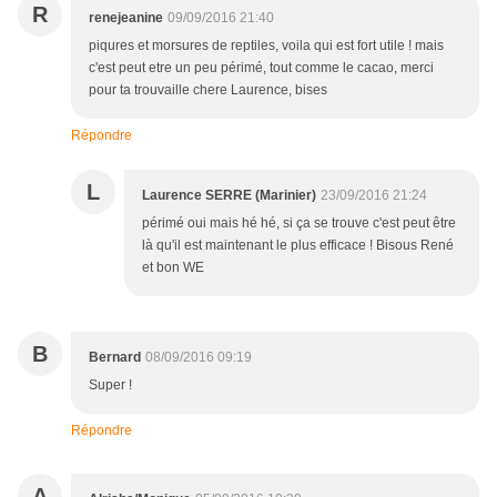
R
renejeanine
09/09/2016 21:40
piqures et morsures de reptiles, voila qui est fort utile ! mais
c'est peut etre un peu périmé, tout comme le cacao, merci
pour ta trouvaille chere Laurence, bises
Répondre
L
Laurence SERRE (Marinier)
23/09/2016 21:24
périmé oui mais hé hé, si ça se trouve c'est peut être
là qu'il est maintenant le plus efficace ! Bisous René
et bon WE
B
Bernard
08/09/2016 09:19
Super !
Répondre
A