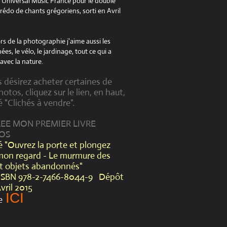
à Universal Music France pour le double
édo de chants grégoriens, sorti en Avril
s de la photographie j'aime aussi les
es, le vélo, le jardinage, tout ce qui a
avec la nature.
s désirez acheter certaines de
otos, cliquez sur le lien, en haut,
é "Clichés à vendre".
CREE MON PREMIER LIVRE
OS
lé "Ouvrez la porte et plongez
mon regard - Le murmure des
et objets abandonnés"
ISBN 978-2-7466-8044-9 Dépôt
Avril 2015
ICI
e