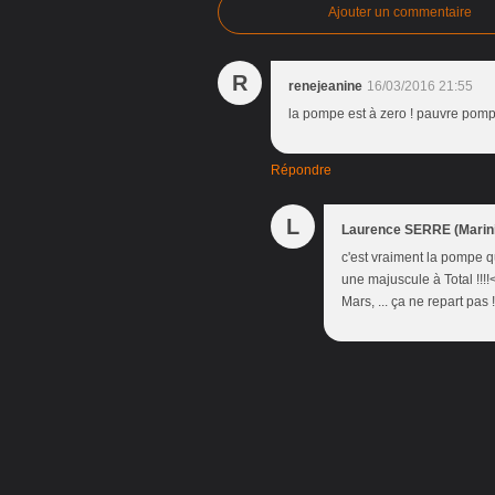
Ajouter un commentaire
R
renejeanine
16/03/2016 21:55
la pompe est à zero ! pauvre pompe
Répondre
L
Laurence SERRE (Marini
c'est vraiment la pompe q
une majuscule à Total !!!
Mars, ... ça ne repart pas