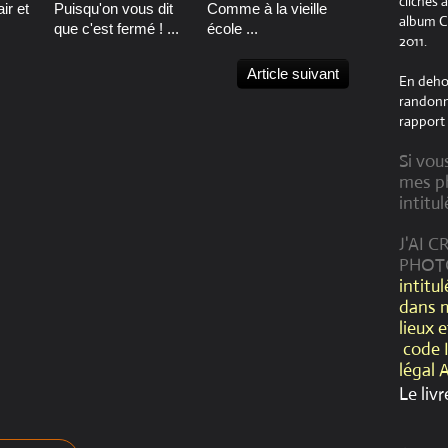
clichés 
ir et
Puisqu'on vous dit
Comme à la vieille
album Cr
que c'est fermé ! ...
école ...
2011.
Article suivant
En dehor
randonné
rapport 
Si vou
mes ph
intitul
J'AI 
PHOT
intitu
dans 
lieux 
code 
légal 
Le livr