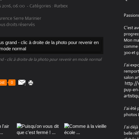
 2016, 06:00
-
Catégories :
#urbex
Passion
rence Serre Marinier
us droits réservés
C'est av
progress
Mon maté
comme ob
300 et g
and - clic à droite de la photo pour revenir en mode normal
J'ai exp
remport
salon ar
ost
0
http:/
puy-en-
artistiq
J'ai été
photos L
J'ai déj
belle ré