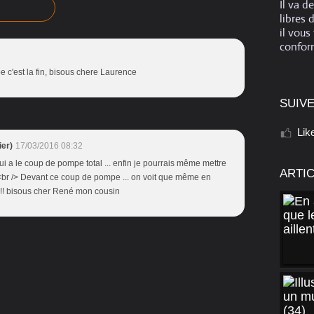
Il va d
libres 
il vous
conform
 c'est la fin, bisous chere Laurence
SUIVE
Lik
er)
17/03/2016 08:32
ui a le coup de pompe total ... enfin je pourrais même mettre
ARTI
!<br /> Devant ce coup de pompe ... on voit que même en
 !!! bisous cher René mon cousin