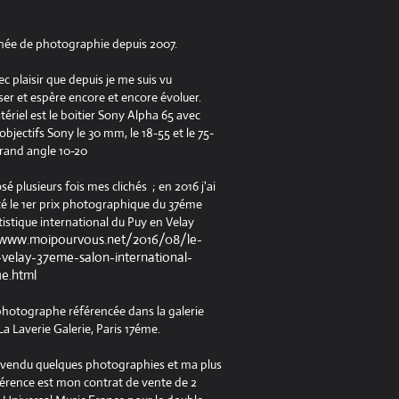
née de photographie depuis 2007.
ec plaisir que depuis je me suis vu
er et espère encore et encore évoluer.
riel est le boitier Sony Alpha 65 avec
jectifs Sony le 30 mm, le 18-55 et le 75-
rand angle 10-20
osé plusieurs fois mes clichés ; en 2016 j'ai
é le 1er prix photographique du 37éme
tistique international du Puy en Velay
/www.moipourvous.net/2016/08/le-
velay-37eme-salon-international-
ue.html
 photographe référencée dans la galerie
a Laverie Galerie, Paris 17éme.
à vendu quelques photographies et ma plus
férence est mon contrat de vente de 2