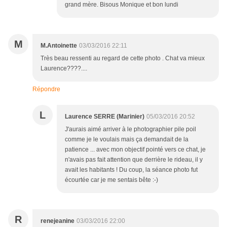
grand mère. Bisous Monique et bon lundi
M
M.Antoinette
03/03/2016 22:11
Très beau ressenti au regard de cette photo . Chat va mieux
Laurence????....
Répondre
L
Laurence SERRE (Marinier)
05/03/2016 20:52
J'aurais aimé arriver à le photographier pile poil
comme je le voulais mais ça demandait de la
patience ... avec mon objectif pointé vers ce chat, je
n'avais pas fait attention que derrière le rideau, il y
avait les habitants ! Du coup, la séance photo fut
écourtée car je me sentais bête :-)
R
renejeanine
03/03/2016 22:00