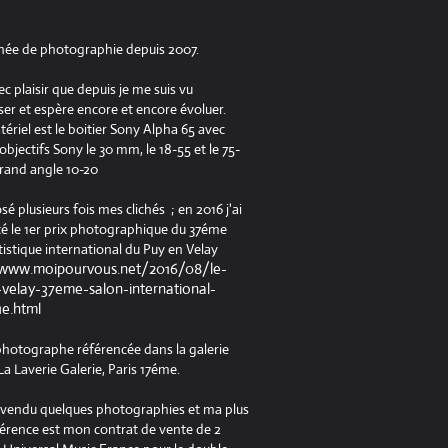
née de photographie depuis 2007.
ec plaisir que depuis je me suis vu
er et espère encore et encore évoluer.
riel est le boitier Sony Alpha 65 avec
jectifs Sony le 30 mm, le 18-55 et le 75-
rand angle 10-20
osé plusieurs fois mes clichés ; en 2016 j'ai
é le 1er prix photographique du 37éme
tistique international du Puy en Velay
/www.moipourvous.net/2016/08/le-
velay-37eme-salon-international-
ue.html
 photographe référencée dans la galerie
a Laverie Galerie, Paris 17éme.
à vendu quelques photographies et ma plus
férence est mon contrat de vente de 2