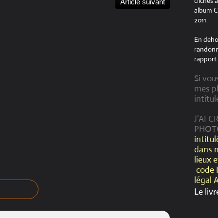
clichés 
Article suivant
album Cr
2011.
En dehor
randonné
rapport 
Si vou
mes ph
intitul
J'AI 
PHOT
intitu
dans 
lieux 
code 
légal 
Le livr