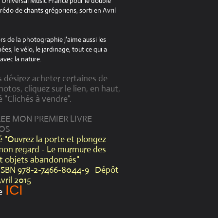
à Universal Music France pour le double
édo de chants grégoriens, sorti en Avril
s de la photographie j'aime aussi les
es, le vélo, le jardinage, tout ce qui a
avec la nature.
s désirez acheter certaines de
otos, cliquez sur le lien, en haut,
é "Clichés à vendre".
CREE MON PREMIER LIVRE
OS
lé "Ouvrez la porte et plongez
mon regard - Le murmure des
et objets abandonnés"
ISBN 978-2-7466-8044-9 Dépôt
Avril 2015
ICI
e