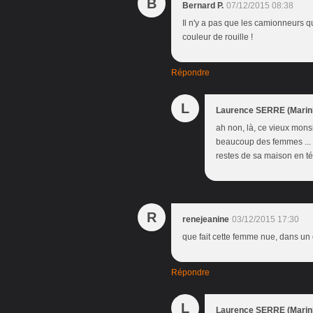
B
Bernard P.
07/12/2015 08:38
Il n'y a pas que les camionneurs qui
couleur de rouille !
Répondre
L
Laurence SERRE (Marini
ah non, là, ce vieux monsi
beaucoup des femmes ... for
restes de sa maison en t
R
renejeanine
03/12/2015 17:30
que fait cette femme nue, dans un 
Répondre
L
Laurence SERRE (Marini