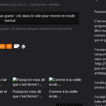
embre 2015, 06:00
-
Catégories :
#urbex
Passion
C'est av
progress
s grand - clic dans le vide pour revenir en mode normal
Mon maté
comme ob
300 et g
ost
0
J'ai exp
remport
salon ar
http:/
puy-en-
artistiq
J'ai été
photos L
ir et
Puisqu'on vous dit
Comme à la vieille
que c'est fermé ! ...
école ...
J'ai déj
belle ré