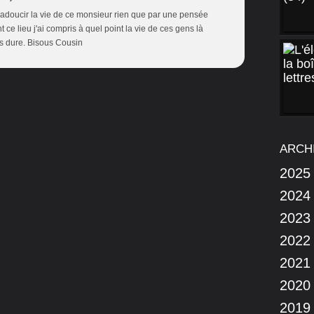
 adoucir la vie de ce monsieur rien que par une pensée
ce lieu j'ai compris à quel point la vie de ces gens là
ès dure. Bisous Cousin
ARCH
2025
2024
2023
2022
2021
2020
2019