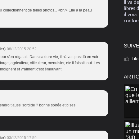
Il va d
libres 
 collectionnent de telles photos... <br /> Elle a la peau
il vous
conform
SUIVE
er)
08/12/2015 20:52
eur s'en régalait. Dans sa dure vie, il n'avait pas dû en voir
Lik
ge, agriculteur, viticulteur, menuisier, etc il faisait tout. Les
émoignent et vraiment c'est émouvant.
ARTI
endroit aussi sordide ? bonne soirée et bises
er)
03/12/2015 17:59