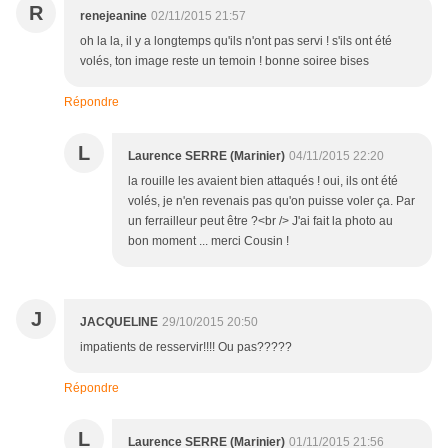
R
renejeanine
02/11/2015 21:57
oh la la, il y a longtemps qu'ils n'ont pas servi ! s'ils ont été
volés, ton image reste un temoin ! bonne soiree bises
Répondre
L
Laurence SERRE (Marinier)
04/11/2015 22:20
la rouille les avaient bien attaqués ! oui, ils ont été
volés, je n'en revenais pas qu'on puisse voler ça. Par
un ferrailleur peut être ?<br /> J'ai fait la photo au
bon moment ... merci Cousin !
J
JACQUELINE
29/10/2015 20:50
impatients de resservir!!!! Ou pas?????
Répondre
L
Laurence SERRE (Marinier)
01/11/2015 21:56