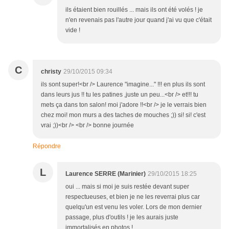
ils étaient bien rouillés ... mais ils ont été volés ! je
n'en revenais pas l'autre jour quand j'ai vu que c'était
vide !
C
christy
29/10/2015 09:34
ils sont super!<br /> Laurence "imagine..." !!! en plus ils sont
dans leurs jus !! tu les patines ,juste un peu...<br /> et!!! tu
mets ça dans ton salon! moi j'adore !!<br /> je le verrais bien
chez moi! mon murs a des taches de mouches ;)) si! si! c'est
vrai ;))<br /> <br /> bonne journée
Répondre
L
Laurence SERRE (Marinier)
29/10/2015 18:25
oui ... mais si moi je suis restée devant super
respectueuses, et bien je ne les reverrai plus car
quelqu'un est venu les voler. Lors de mon dernier
passage, plus d'outils ! je les aurais juste
immortalisés en photos !