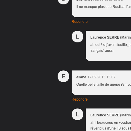
Il ne manque plus que Rustica, l'a
Répondre
L
Laurence SERRE (Marini
ah oui ! si j'avais fouillé,
français" aussi
E
eliane
17/09/2015 15:07
Quelle belle taille de guêpe j'en 
Répondre
L
Laurence SERRE (Marini
ah ! beaucoup en voudrais
rêver plus d'une ! Bisous