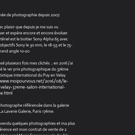
née de photographie depuis 2007.
ec plaisir que depuis je me suis vu
er et espère encore et encore évoluer.
riel est le boitier Sony Alpha 65 avec
jectifs Sony le 30 mm, le 18-55 et le 75-
rand angle 10-20
osé plusieurs fois mes clichés ; en 2016 j'ai
é le 1er prix photographique du 37éme
tistique international du Puy en Velay
/www.moipourvous.net/2016/08/le-
velay-37eme-salon-international-
ue.html
 photographe référencée dans la galerie
a Laverie Galerie, Paris 17éme.
à vendu quelques photographies et ma plus
férence est mon contrat de vente de 2