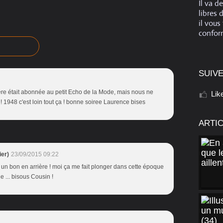
Il va d
libres 
il vous
conform
SUIVE
re était abonnée au petit Echo de la Mode, mais nous ne
Lik
! 1948 c'est loin tout ça ! bonne soiree Laurence bises
ARTI
er)
23/09/2015 09:22
ire un bon en arrière ! moi ça me fait plonger dans cette époque
 ... bisous Cousin !