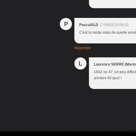
P
PascalXLD
17/09/2015 08:02
C'est la mode mais de quelle anné
Répondre
L
Laurence SERRE (Marini
1942 ou 47, un peu diffic
années 40 quoi !