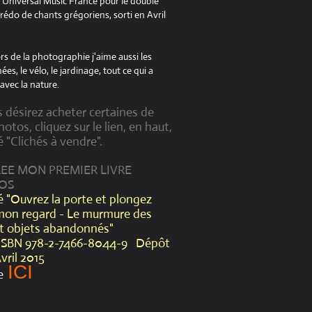
à Universal Music France pour le double
édo de chants grégoriens, sorti en Avril
s de la photographie j'aime aussi les
es, le vélo, le jardinage, tout ce qui a
avec la nature.
s désirez acheter certaines de
otos, cliquez sur le lien, en haut,
é "Clichés à vendre".
CREE MON PREMIER LIVRE
OS
lé "Ouvrez la porte et plongez
mon regard - Le murmure des
et objets abandonnés"
ISBN 978-2-7466-8044-9 Dépôt
Avril 2015
ICI
e