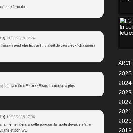
ncienne formule...
er)
21/09/2015 12:24
 je l'aurais peut être trouvé ! il y avait de trés vieux "chasseurs
ARCH
2025
2024
voudrais la même !!!<br /> Bises Laurence à plus
2023
2022
2021
er)
18/09/2015 17:06
2020
 la même ! déjà, à cette époque, la mode devait en faire
2019
 Eliane et bon WE