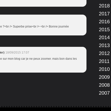
2018
2017
2016
e ?<br /> Superbe prise<br /> <br /> Bonne journée
2015
2014
2013
2012
er)
18/09/2015 17:07
ile sur mon blog car je ne peux zoomer. mais bon dans les
2011
2010
2009
2008
2007