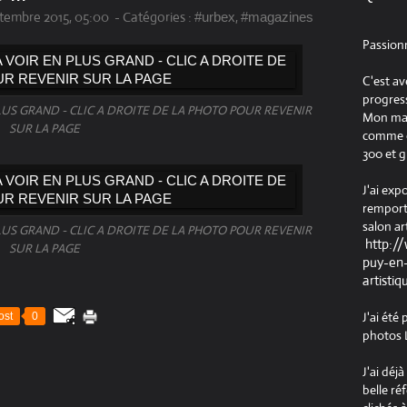
tembre 2015, 05:00
-
Catégories :
,
#urbex
#magazines
Passion
C'est av
progress
LUS GRAND - CLIC A DROITE DE LA PHOTO POUR REVENIR
Mon maté
SUR LA PAGE
comme ob
300 et g
J'ai exp
remport
salon ar
LUS GRAND - CLIC A DROITE DE LA PHOTO POUR REVENIR
http:/
SUR LA PAGE
puy-en-
artistiq
J'ai été
ost
0
photos L
J'ai déj
belle ré