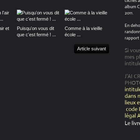
clichés 
album Cr
2011.
En dehor
ir et
Puisqu'on vous dit
Comme à la vieille
randonné
que c'est fermé ! ...
école ...
rapport 
Article suivant
Si vou
mes ph
intitul
J'AI 
PHOT
intitu
dans 
lieux 
code 
légal 
Le livr