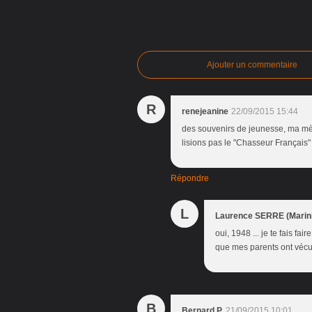
Ajouter un commentaire
R
renejeanine
22/09/2015 15:44
des souvenirs de jeunesse, ma mè
lisions pas le "Chasseur Français" 
Répondre
L
Laurence SERRE (Marini
oui, 1948 ... je te fais fa
que mes parents ont vécue
B
Bernard P.
21/09/2015 10:01