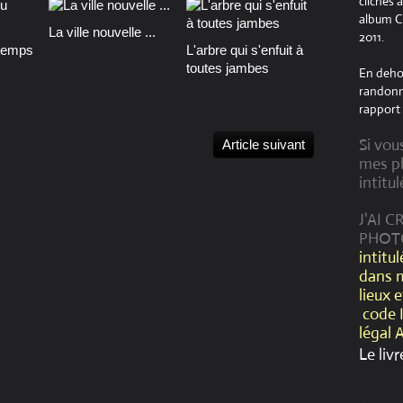
clichés 
album Cr
La ville nouvelle ...
2011.
temps
L'arbre qui s'enfuit à
toutes jambes
En dehor
randonné
rapport 
Si vou
Article suivant
mes ph
intitul
J'AI 
PHOT
intitu
dans 
lieux 
code 
légal 
Le livr