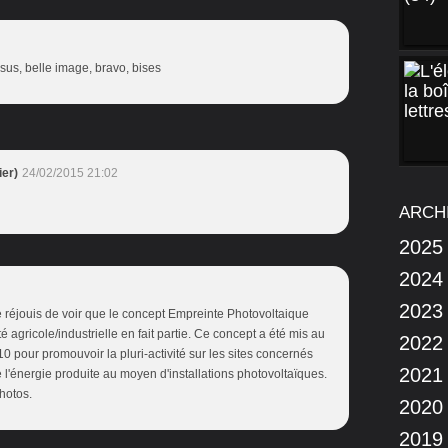
ssus, belle image, bravo, bises
er)
24/02/2015 21:02
ARCH
2025
2024
2023
réjouis de voir que le concept Empreinte Photovoltaique
é agricole/industrielle en fait partie. Ce concept a été mis au
2022
0 pour promouvoir la pluri-activité sur les sites concernés
2021
 l'énergie produite au moyen d'installations photovoltaïques.
hotos.
2020
2019