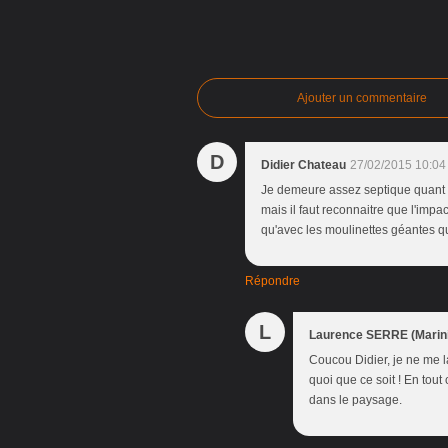
Ajouter un commentaire
D
Didier Chateau
27/02/2015 10:04
Je demeure assez septique quant à l
mais il faut reconnaitre que l'imp
qu'avec les moulinettes géantes qu
Répondre
L
Laurence SERRE (Marini
Coucou Didier, je ne me l
quoi que ce soit ! En tout 
dans le paysage.