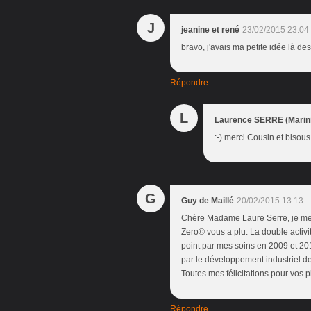
J
jeanine et rené
23/02/2015 23:04
bravo, j'avais ma petite idée là de
Répondre
L
Laurence SERRE (Marini
:-) merci Cousin et bisous
G
Guy de Maillé
20/02/2015 13:13
Chère Madame Laure Serre, je me 
Zero© vous a plu. La double activit
point par mes soins en 2009 et 201
par le développement industriel de
Toutes mes félicitations pour vos p
Répondre