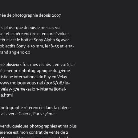
née de photographie depuis 2007.
ec plaisir que depuis je me suis vu
er et espère encore et encore évoluer.
riel est le boitier Sony Alpha 65 avec
jectifs Sony le 30 mm, le 18-55 et le 75-
rand angle 10-20
osé plusieurs fois mes clichés ; en 2016 j'ai
é le 1er prix photographique du 37éme
tistique international du Puy en Velay
/www.moipourvous.net/2016/08/le-
velay-37eme-salon-international-
ue.html
 photographe référencée dans la galerie
a Laverie Galerie, Paris 17éme.
à vendu quelques photographies et ma plus
férence est mon contrat de vente de 2