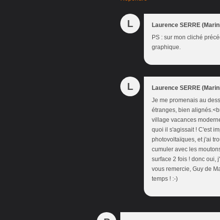
L
Laurence SERRE (Marini
PS : sur mon cliché précé
graphique.
L
Laurence SERRE (Marini
Je me promenais au dessus
étranges, bien alignés.<br
village vacances moderne, 
quoi il s'agissait ! C'es
photovoltaïques, et j'ai t
cumuler avec les moutons,
surface 2 fois ! donc oui,
vous remercie, Guy de Ma
temps ! :-)