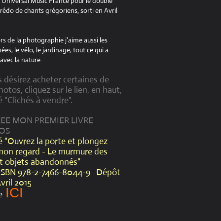
à Universal Music France pour le double
édo de chants grégoriens, sorti en Avril
s de la photographie j'aime aussi les
es, le vélo, le jardinage, tout ce qui a
avec la nature.
s désirez acheter certaines de
otos, cliquez sur le lien, en haut,
é "Clichés à vendre".
CREE MON PREMIER LIVRE
OS
lé "Ouvrez la porte et plongez
mon regard - Le murmure des
et objets abandonnés"
ISBN 978-2-7466-8044-9 Dépôt
Avril 2015
ICI
e