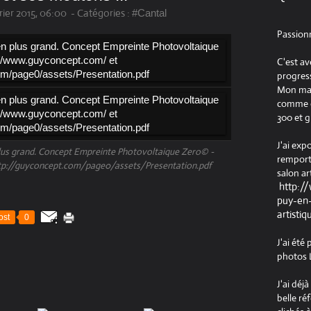
rier 2015, 06:00
-
Catégories :
#Cantal
Passion
C'est av
progress
Mon maté
comme ob
300 et g
J'ai exp
 plus grand. Concept Empreinte Photovoltaique Zero© -
remport
tp://guyconcept.com/page0/assets/Presentation.pdf
salon ar
http:/
puy-en-
artistiq
ost
0
J'ai été
photos L
J'ai déj
belle ré