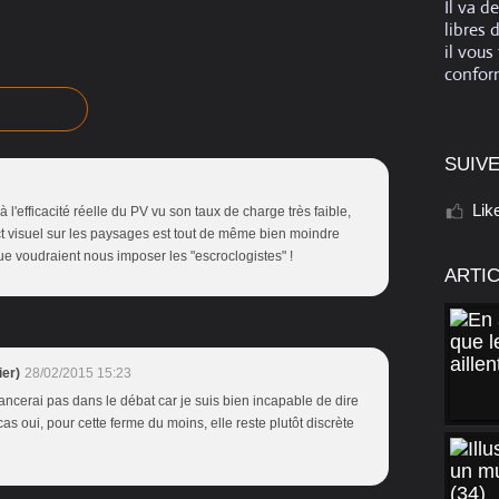
Il va d
libres 
il vous
conform
SUIVE
Lik
'efficacité réelle du PV vu son taux de charge très faible,
act visuel sur les paysages est tout de même bien moindre
e voudraient nous imposer les "escroclogistes" !
ARTI
er)
28/02/2015 15:23
ancerai pas dans le débat car je suis bien incapable de dire
cas oui, pour cette ferme du moins, elle reste plutôt discrète