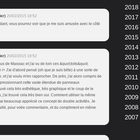
2018
er)
20/02/2015 18:52
2017
dant, vous pourrez voir que je me suis amusée avec le côté
2016
2015
2014
er)
20/02/2015 18:52
2013
 de Massiac et j'ai vu de loin ces &quot;toits&quot;
2012
 /> J'ai d'abord pensé (oh que je suis bête) à une sorte de
2011
et j'ai voulu m'en rapprocher. De près, j'ai alors compris de
t impressionnant cette vaste étendue de panneaux
2010
rouvé cela très esthétique, très graphique et le coup de le
 j'ai trouvé cela très bien oui. Comment utiliser la même
2009
 j'ai beaucoup apprécié ce concept de double activités. Je
2008
illé, pour votre commentaire, et du compliment en même
2007