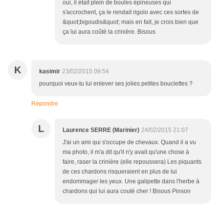
oui, il était plein de boules épineuses qui
s'accrochent, ça le rendait rigolo avec ces sortes de
&quot;bigoudis&quot; mais en fait, je crois bien que
ça lui aura coûté la crinière. Bisous
K
kasimir
23/02/2015 09:54
pourquoi veux-tu lui enlever ses jolies petites bouclettes ?
Répondre
L
Laurence SERRE (Marinier)
24/02/2015 21:07
J'ai un ami qui s'occupe de chevaux. Quand il a vu
ma photo, il m'a dit qu'il n'y avait qu'une chose à
faire, raser la crinière (elle repoussera) Les piquants
de ces chardons risqueraient en plus de lui
endommager les yeux. Une galipette dans l'herbe à
chardons qui lui aura couté cher ! Bisous Pinson