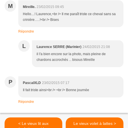
M
Mireille.
23/02/2015 09:45
Hello....! Laurence,<br /> Il me paraît triste ce cheval sans sa
crinière......!<br /> Bises
Répondre
L
Laurence SERRE (Marinier)
24/02/2015 21:08
il l'a bien encore sur la photo, mais pleine de
chardons accrochés ... bisous Mireille
P
PascalXLD
23/02/2015 07:17
Il fait triste ainsi<br /> <br /> Bonne journée
Répondre
< Le vieux lit aux
Le vieux volet à lattes >