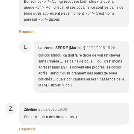
Bonsoir Lo<br /> Oui, ça repousse bien, plus vite que la
queue.<br /> Mon cheval, et ses copains, ce sont les bains de
boue qu'ils apprécient en ce moment !<br /> C'est moins
agressif !<br /> Bisous
Répondre
L
Laurence SERRE (Marinier)
28/02/2015 15:26
coucou Midou, ça doit faire drôle de voir un cheval
sans crinière ... les bains de boue ... oui, c'est moins
agressif mais ah ! ils doivent être propres les cocos
après ! surtout qu'ils prennent des bains de boue
couchés ... ouais bof, j'aurais pu m'en passer de celle
là ! :-D Bisous Midou
Z
Zibeline
25/02/2015 19:38
On dirait qu'il a des dreadlocks ;)
Répondre