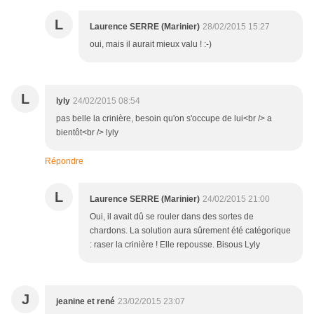
L
Laurence SERRE (Marinier)
28/02/2015 15:27
oui, mais il aurait mieux valu ! :-)
L
lyly
24/02/2015 08:54
pas belle la crinière, besoin qu'on s'occupe de lui<br /> a
bientôt<br /> lyly
Répondre
L
Laurence SERRE (Marinier)
24/02/2015 21:00
Oui, il avait dû se rouler dans des sortes de
chardons. La solution aura sûrement été catégorique
: raser la crinière ! Elle repousse. Bisous Lyly
J
jeanine et rené
23/02/2015 23:07