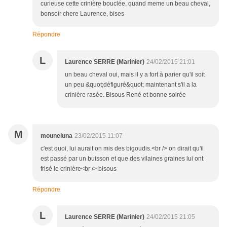
curieuse cette crinière bouclée, quand meme un beau cheval,
bonsoir chere Laurence, bises
Répondre
L
Laurence SERRE (Marinier)
24/02/2015 21:01
un beau cheval oui, mais il y a fort à parier qu'il soit
un peu &quot;défiguré&quot; maintenant s'il a la
crinière rasée. Bisous René et bonne soirée
M
mouneluna
23/02/2015 11:07
c'est quoi, lui aurait on mis des bigoudis.<br /> on dirait qu'il
est passé par un buisson et que des vilaines graines lui ont
frisé le crinière<br /> bisous
Répondre
L
Laurence SERRE (Marinier)
24/02/2015 21:05