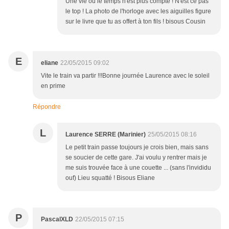
Une vie où le temps n'est plus compté ! N'est ce pas
le top ! La photo de l'horloge avec les aiguilles figure
sur le livre que tu as offert à ton fils ! bisous Cousin
E
eliane
22/05/2015 09:02
Vite le train va partir !!!Bonne journée Laurence avec le soleil
en prime
Répondre
L
Laurence SERRE (Marinier)
25/05/2015 08:16
Le petit train passe toujours je crois bien, mais sans
se soucier de cette gare. J'ai voulu y rentrer mais je
me suis trouvée face à une couette ... (sans l'invididu
ouf) Lieu squatté ! Bisous Eliane
P
PascalXLD
22/05/2015 07:15