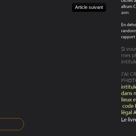
clichés 
album Cr
Article suivant
2011.
En dehor
randonné
rapport 
Si vou
mes ph
intitul
J'AI 
PHOT
intitu
dans 
lieux 
code 
légal 
Le livr