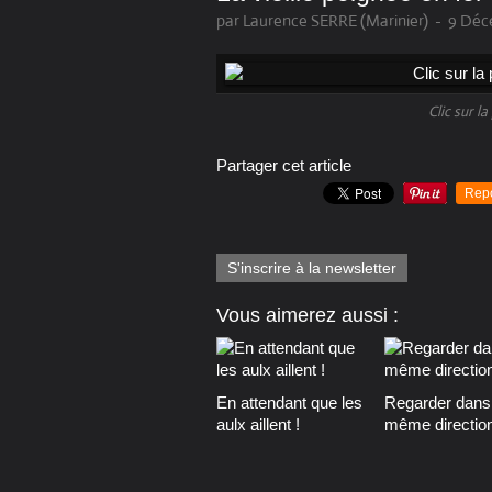
par Laurence SERRE (Marinier)
-
9 Déc
Clic sur l
Partager cet article
Rep
S'inscrire à la newsletter
Vous aimerez aussi :
En attendant que les
Regarder dans 
aulx aillent !
même direction 