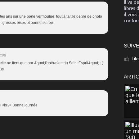
Il va d
libres 
il vous
les ans sur une porte vermoulue, tout à fait le genre de photo
conform
: grosses bises et bonne soirée
SUIVE
2:09
Lik
 elle ne tient que par &quot;l'opération du Saint Esprit&quot; :-)
ous
ARTI
> <br /> Bonne journée