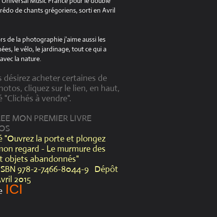
à Universal Music France pour le double
édo de chants grégoriens, sorti en Avril
s de la photographie j'aime aussi les
es, le vélo, le jardinage, tout ce qui a
avec la nature.
s désirez acheter certaines de
otos, cliquez sur le lien, en haut,
é "Clichés à vendre".
CREE MON PREMIER LIVRE
OS
lé "Ouvrez la porte et plongez
mon regard - Le murmure des
et objets abandonnés"
ISBN 978-2-7466-8044-9 Dépôt
Avril 2015
ICI
e