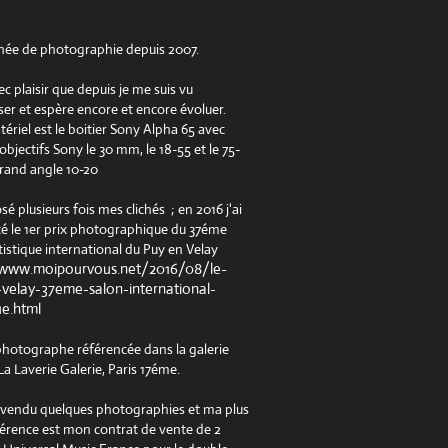
née de photographie depuis 2007.
ec plaisir que depuis je me suis vu
er et espère encore et encore évoluer.
riel est le boitier Sony Alpha 65 avec
jectifs Sony le 30 mm, le 18-55 et le 75-
rand angle 10-20
osé plusieurs fois mes clichés ; en 2016 j'ai
é le 1er prix photographique du 37éme
tistique international du Puy en Velay
/www.moipourvous.net/2016/08/le-
velay-37eme-salon-international-
ue.html
 photographe référencée dans la galerie
a Laverie Galerie, Paris 17éme.
à vendu quelques photographies et ma plus
férence est mon contrat de vente de 2