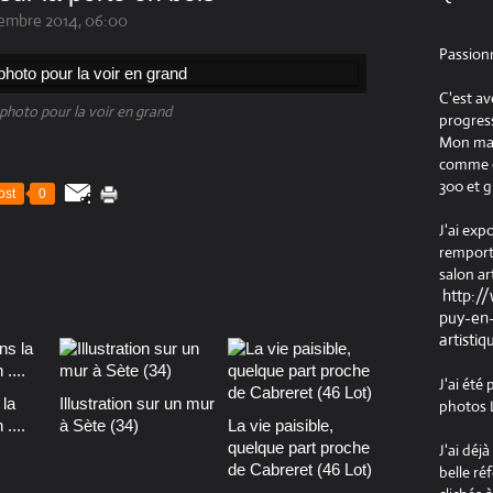
embre 2014, 06:00
Passion
C'est av
a photo pour la voir en grand
progress
Mon maté
comme ob
300 et g
ost
0
J'ai exp
remport
salon ar
http:/
puy-en-
artistiq
J'ai été
la
Illustration sur un mur
photos L
....
à Sète (34)
La vie paisible,
quelque part proche
J'ai déj
de Cabreret (46 Lot)
belle ré