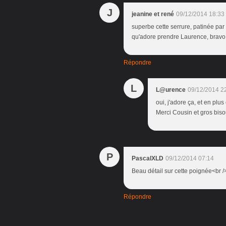
J
jeanine et rené
09/12/2014 18:33
superbe cette serrure, patinée par 
qu'adore prendre Laurence, bravo 
Répondre
L
L@urence
09/12/2014 2
oui, j'adore ça, et en plus
Merci Cousin et gros bis
P
PascalXLD
09/12/2014 07:14
Beau détail sur cette poignée<br /
Répondre