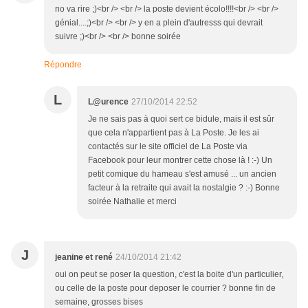
no va rire ;)<br /> <br /> la poste devient écolo!!!!<br /> <br />
génial....;)<br /> <br /> y en a plein d'autresss qui devrait
suivre ;)<br /> <br /> bonne soirée
Répondre
L
L@urence
27/10/2014 22:52
Je ne sais pas à quoi sert ce bidule, mais il est sûr
que cela n'appartient pas à La Poste. Je les ai
contactés sur le site officiel de La Poste via
Facebook pour leur montrer cette chose là ! :-) Un
petit comique du hameau s'est amusé ... un ancien
facteur à la retraite qui avait la nostalgie ? :-) Bonne
soirée Nathalie et merci
J
jeanine et rené
24/10/2014 21:42
oui on peut se poser la question, c'est la boite d'un particulier,
ou celle de la poste pour deposer le courrier ? bonne fin de
semaine, grosses bises