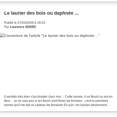
Le laurier des bois ou daphnée ...
Publié le 27/03/2009 à 18:03
Par
Laurence SERRE
Il semble trés bien s'acclimater chez moi ... Cette annee, il va fleurir ou est en
fleur ... je ne sais pas si les fleurs sont finies de formees ; c'est la premiere
annee qu'il me fait ce cadeau de floraison En juin, les boules deviennent
noires ... Des...