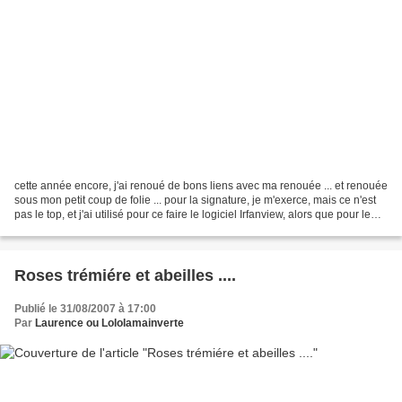
cette année encore, j'ai renoué de bons liens avec ma renouée ... et renouée
sous mon petit coup de folie ... pour la signature, je m'exerce, mais ce n'est
pas le top, et j'ai utilisé pour ce faire le logiciel Irfanview, alors que pour le
traitement de...
Roses trémiére et abeilles ....
Publié le 31/08/2007 à 17:00
Par
Laurence ou Lololamainverte