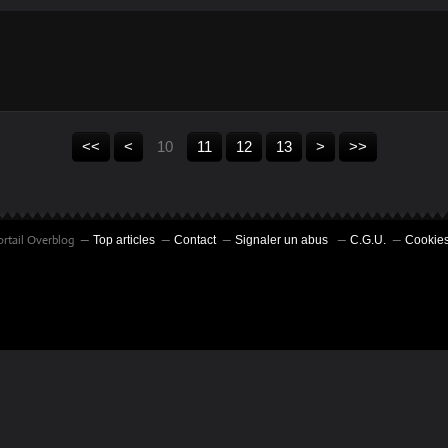
<<
<
10
11
12
13
>
>>
ortail Overblog
Top articles
Contact
Signaler un abus
C.G.U.
Cookies