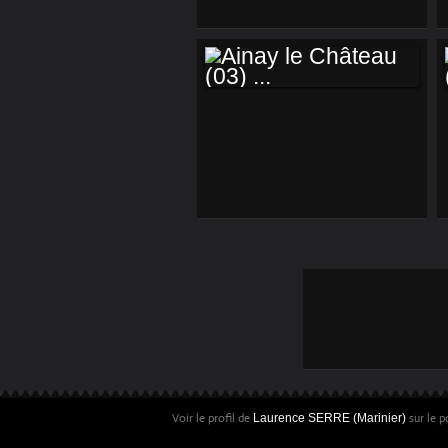
AINAY LE CHÂTEAU
(03) ...
Voir le profil de
sur le p
Laurence SERRE (Marinier)