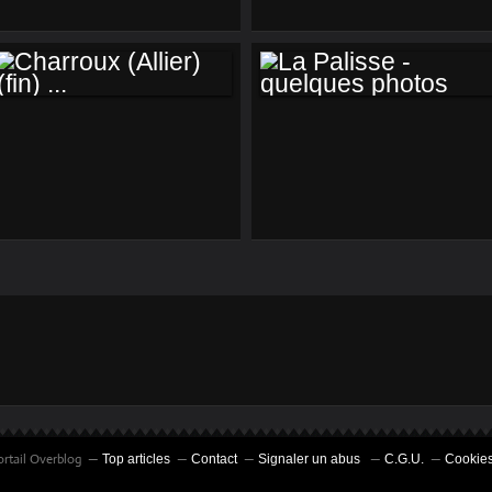
...
CHARROUX
LA PALISSE -
(ALLIER) (FIN) ...
QUELQUES
PHOTOS
ortail Overblog
Top articles
Contact
Signaler un abus
C.G.U.
Cookies