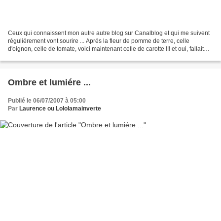
Ceux qui connaissent mon autre autre blog sur Canalblog et qui me suivent
réguliérement vont sourire ... Aprés la fleur de pomme de terre, celle
d'oignon, celle de tomate, voici maintenant celle de carotte !!! et oui, fallait
bien que finisse mon potage...
Ombre et lumiére ...
Publié le 06/07/2007 à 05:00
Par
Laurence ou Lololamainverte