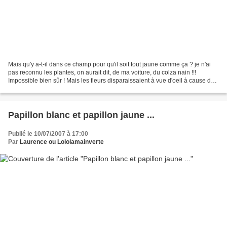
Mais qu'y a-t-il dans ce champ pour qu'il soit tout jaune comme ça ? je n'ai
pas reconnu les plantes, on aurait dit, de ma voiture, du colza nain !!!
Impossible bien sûr ! Mais les fleurs disparaissaient à vue d'oeil à cause de
cet ogre géant qui les...
Papillon blanc et papillon jaune ...
Publié le 10/07/2007 à 17:00
Par
Laurence ou Lololamainverte