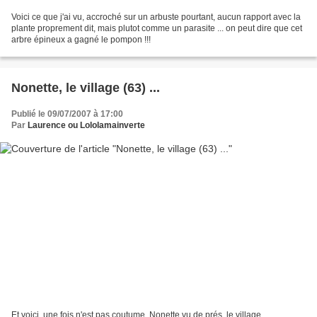
Voici ce que j'ai vu, accroché sur un arbuste pourtant, aucun rapport avec la
plante proprement dit, mais plutot comme un parasite ... on peut dire que cet
arbre épineux a gagné le pompon !!!
Nonette, le village (63) ...
Publié le 09/07/2007 à 17:00
Par
Laurence ou Lololamainverte
Et voici, une fois n'est pas coutume, Nonette vu de prés, le village