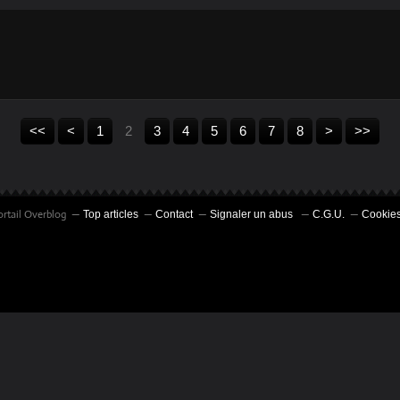
<<
<
1
2
3
4
5
6
7
8
>
>>
ortail Overblog
Top articles
Contact
Signaler un abus
C.G.U.
Cookies