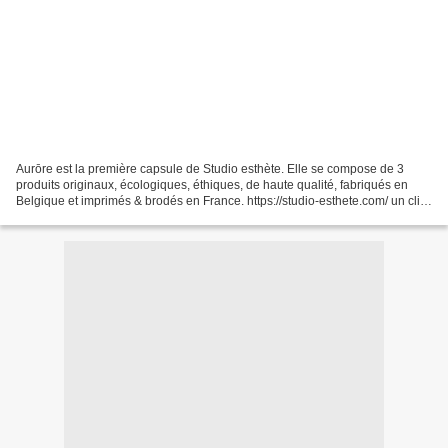
Aurōre est la première capsule de Studio esthète. Elle se compose de 3
produits originaux, écologiques, éthiques, de haute qualité, fabriqués en
Belgique et imprimés & brodés en France. https://studio-esthete.com/ un clic
sur " le catalogue " pour accéder...