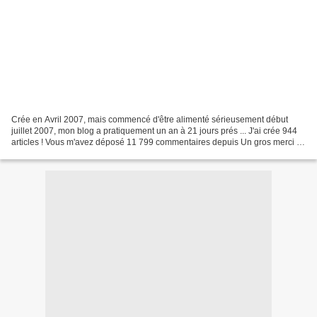
Crée en Avril 2007, mais commencé d'être alimenté sérieusement début
juillet 2007, mon blog a pratiquement un an à 21 jours prés ... J'ai crée 944
articles ! Vous m'avez déposé 11 799 commentaires depuis Un gros merci à
vous, merci de l'intérêt que vous...