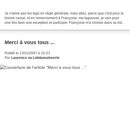
Je n'aime pas les tags en régle générale, mais allez, parce que c'est pour la
bonne cause, et en remerciement à Françoise, ma tagueuse, je vais pour
une fois faire une exception et participer. Françoise m'a choisie dans sa liste
des 10 blogs qu'elle aimait...
Merci à vous tous ...
Publié le 13/11/2007 à 22:23
Par
Laurence ou Lololamainverte