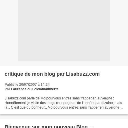
critique de mon blog par Lisabuzz.com
Publié le 20/07/2007 à 14:24
Par
Laurence ou Lololamainverte
Lisabuzz.com parle de Moipourvous entrez sans frapper en auvergne :
Honnêtement, je visite des blogs chaque jours de l année, par dizaine, mais
là... C est que du bonheur... Moipourvous entrez sans frapper en auvergne ,
c est de le balle, comme dirait...
Bienvenue sur mon nouveau Blog ...