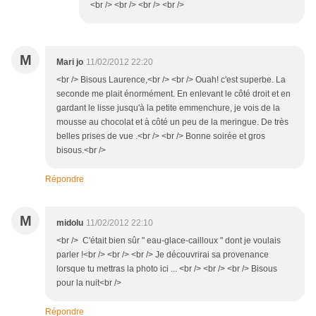
<br /> <br /> <br /> <br />
M
Mari jo
11/02/2012 22:20
<br /> Bisous Laurence,<br /> <br /> Ouah! c'est superbe. La
seconde me plait énormément. En enlevant le côté droit et en
gardant le lisse jusqu'à la petite emmenchure, je vois de la
mousse au chocolat et à côté un peu de la meringue. De très
belles prises de vue .<br /> <br /> Bonne soirée et gros
bisous.<br />
Répondre
M
midolu
11/02/2012 22:10
<br /> C'était bien sûr " eau-glace-cailloux " dont je voulais
parler !<br /> <br /> <br /> Je découvrirai sa provenance
lorsque tu mettras la photo ici ... <br /> <br /> <br /> Bisous
pour la nuit<br />
Répondre