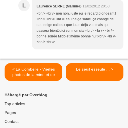
L
Laurence SERRE (Marinier)
11/02/2012 20:53
<br /> <br /> non non, juste eu le regard plongeant !
<br /> <br /> <br /> eau neige sable ça change de
eau neige cailloux que tu as déjà vue mais qui
passera bientôt ici sur mon site.<br /> <br /> <br />
bonne soirée Mido et même bonne nuit<br /> <br />
<br /> <br />
< La Combelle - Vieilles
Le seuil esseulé ... >
photos de la mine et de
quelques mineurs
Hébergé par Overblog
Top articles
Pages
Contact