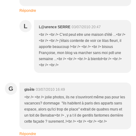
Répondre
L
L@urence SERRE
03/07/2010 20:47
<br /> <br /> C'est peut etre une maison d'été ...<br />
<br /> <br /> j'étais contente de voir ce lilas fleuri, il
apporte beaucoup !<br /> <br /> <br /> bisous
Françoise, mon blog va marcher sans moi pdt une
semaine ...<br /> <br /> <br /> à bientot<br /> <br />
<br /> <br />
G
gisèle
03/07/2010 16:49
<br /> <br /> jolie photos, ils ne s'ouvriront même pas pour les
vacances? dommage "ils habitent à paris des apparts sans
espace, alors qu'ici trop de place" extrait de quatres murs et
un toit de Benabar<br /> , y a t il de gentils fantomes derrière
cette façade ? surement..!<br /> <br /> <br /> <br />
Répondre