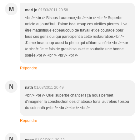
M
mari jo
01/03/2011 20:58
<br /> <br /> Bisous Laurence,<br /> <br /> <br /> Superbe
article aujourd'hui. J'aime beaucoup ces vieilles pierres. Il va
être magnifique et beaucoup de travail et de courage pour
tous ces gens qui qui participent à cette restauration.<br />
J'aime beaucoup aussi la photo qui clôture ta série.<br /> <br
/> <br /> Je te fais de gros bisous et te souhaite une bonne
soirée.<br /> <br /> <br /> <br />
Répondre
N
nath
01/03/2011 20:49
<br /> <br /> Quel superbe chantier ! ça nous permet
d'imaginer la construction des châteaux forts autrefois ! bisou
du soir nath p<br /> <br /> <br /> <br />
Répondre
N