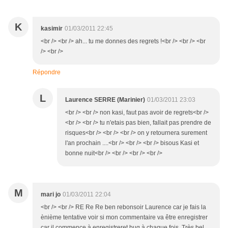
K
kasimir
01/03/2011 22:45
<br /> <br /> ah... tu me donnes des regrets !<br /> <br /> <br
/> <br />
Répondre
L
Laurence SERRE (Marinier)
01/03/2011 23:03
<br /> <br /> non kasi, faut pas avoir de regrets<br />
<br /> <br /> tu n'etais pas bien, fallait pas prendre de
risques<br /> <br /> <br /> on y retournera surement
l'an prochain ....<br /> <br /> <br /> bisous Kasi et
bonne nuit<br /> <br /> <br /> <br />
M
mari jo
01/03/2011 22:04
<br /> <br /> RE Re Re ben rebonsoir Laurence car je fais la
ènième tentative voir si mon commentaire va être enregistrer
car il commence à enregistreret bug à chaque fois. Très bel