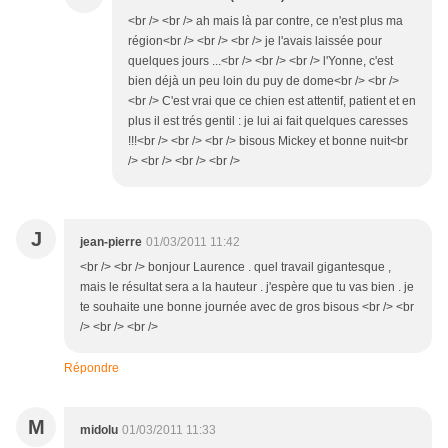
<br /> <br /> ah mais là par contre, ce n'est plus ma
région<br /> <br /> <br /> je l'avais laissée pour
quelques jours ...<br /> <br /> <br /> l'Yonne, c'est
bien déjà un peu loin du puy de dome<br /> <br />
<br /> C'est vrai que ce chien est attentif, patient et en
plus il est trés gentil : je lui ai fait quelques caresses
!!!<br /> <br /> <br /> bisous Mickey et bonne nuit<br
/> <br /> <br /> <br />
J
jean-pierre
01/03/2011 11:42
<br /> <br /> bonjour Laurence . quel travail gigantesque ,
mais le résultat sera a la hauteur . j'espère que tu vas bien . je
te souhaite une bonne journée avec de gros bisous <br /> <br
/> <br /> <br />
Répondre
M
midolu
01/03/2011 11:33