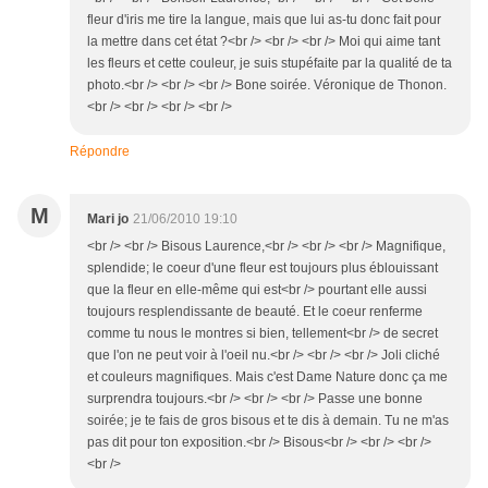
fleur d'iris me tire la langue, mais que lui as-tu donc fait pour
la mettre dans cet état ?<br /> <br /> <br /> Moi qui aime tant
les fleurs et cette couleur, je suis stupéfaite par la qualité de ta
photo.<br /> <br /> <br /> Bone soirée. Véronique de Thonon.
<br /> <br /> <br /> <br />
Répondre
M
Mari jo
21/06/2010 19:10
<br /> <br /> Bisous Laurence,<br /> <br /> <br /> Magnifique,
splendide; le coeur d'une fleur est toujours plus éblouissant
que la fleur en elle-même qui est<br /> pourtant elle aussi
toujours resplendissante de beauté. Et le coeur renferme
comme tu nous le montres si bien, tellement<br /> de secret
que l'on ne peut voir à l'oeil nu.<br /> <br /> <br /> Joli cliché
et couleurs magnifiques. Mais c'est Dame Nature donc ça me
surprendra toujours.<br /> <br /> <br /> Passe une bonne
soirée; je te fais de gros bisous et te dis à demain. Tu ne m'as
pas dit pour ton exposition.<br /> Bisous<br /> <br /> <br />
<br />