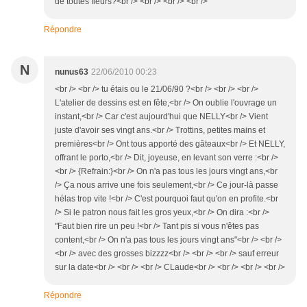
de toutes fleurs?<br /> <br /> <br /> <br />
Répondre
N
nunus63
22/06/2010 00:23
<br /> <br /> tu étais ou le 21/06/90 ?<br /> <br /> <br />
L'atelier de dessins est en fête,<br /> On oublie l'ouvrage un
instant,<br /> Car c'est aujourd'hui que NELLY<br /> Vient
juste d'avoir ses vingt ans.<br /> Trottins, petites mains et
premières<br /> Ont tous apporté des gâteaux<br /> Et NELLY,
offrant le porto,<br /> Dit, joyeuse, en levant son verre :<br />
<br /> {Refrain:}<br /> On n'a pas tous les jours vingt ans,<br
/> Ça nous arrive une fois seulement,<br /> Ce jour-là passe
hélas trop vite !<br /> C'est pourquoi faut qu'on en profite.<br
/> Si le patron nous fait les gros yeux,<br /> On dira :<br />
"Faut bien rire un peu !<br /> Tant pis si vous n'êtes pas
content,<br /> On n'a pas tous les jours vingt ans"<br /> <br />
<br /> avec des grosses bizzzz<br /> <br /> <br /> sauf erreur
sur la date<br /> <br /> <br /> CLaude<br /> <br /> <br /> <br />
Répondre