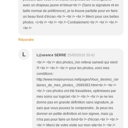
avec un drapeau jaune et bleue<br /> (Sans la signature et en
taille normal de préférence), je la trouve parfaite pour en faire
un beau fond d'écran.<br /> <br /> <br /> Merci pour ces belles
photos. =)<br /> <br /> <br /> Cordialement.<br /> <br /> <br />
<br />
Répondre
L
L@urence SERRE
25/05/2010 20:42
<br /> <br /> des photos, j'en referai samedi qui vient
!!! <br /> <br /> <br /> pour les photos, voici mes
conditions :
http://www.moipourvous.net/pages/Vous_desirez_cer
taines_de_mes_photos_-2689383.html<br /> <br />
<br /> ces photos ont été travaillees, optimisees par
mes soins sur logiciel.<br /> <br /> <br /> je ne les
donne pas en grande définition sans signature, je
sais que vous pouvez le comprendre. Je peux les
donner en petite definition et non signee, mais ça
n'ira pas pour faire un fond<br /> d'écran.<br /> <br />
<br /> Merci de votre visite sur mon site<br /> <br />