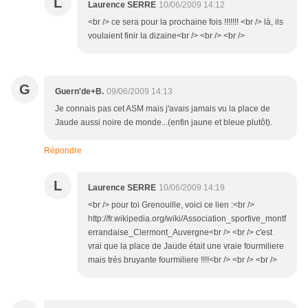
L
Laurence SERRE
10/06/2009 14:12
<br /> ce sera pour la prochaine fois !!!!!!! <br /> là, ils
voulaient finir la dizaine<br /> <br /> <br />
G
Guern'de+B.
09/06/2009 14:13
Je connais pas cet ASM mais j'avais jamais vu la place de
Jaude aussi noire de monde...(enfin jaune et bleue plutôt).
Répondre
L
Laurence SERRE
10/06/2009 14:19
<br /> pour toi Grenouille, voici ce lien :<br />
http://fr.wikipedia.org/wiki/Association_sportive_montf
errandaise_Clermont_Auvergne<br /> <br /> c'est
vrai que la place de Jaude était une vraie fourmiliere
mais trés bruyante fourmiliere !!!!<br /> <br /> <br />