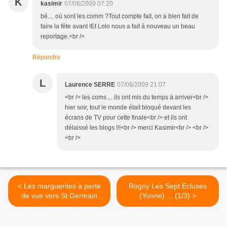
K
kasimir
07/06/2009 07:20
bé.... où sont les comm ?Tout compte fait, on a bien fait de
faire la fête avant !Et Lolo nous a fait à nouveau un beau
reportage.<br />
Répondre
L
Laurence SERRE
07/06/2009 21:07
<br /> les coms ... ils ont mis du temps à arriver<br />
hier soir, tout le monde était bloqué devant les
écrans de TV pour cette finale<br /> et ils ont
délaissé les blogs !!!<br /> merci Kasimir<br /> <br />
<br />
< Les marguerites à perte
Rogny Les Sept Ecluses
de vue vers St Germain
(Yonne) ... (1/3) >
Lembron (63) ...