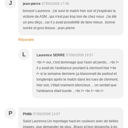
J
jean-pierre
07/06/2009 17:46
bonsoir Laurence . j'ai suivi le match hier soir et j'espérais la
victoire de ASM , qui n'est pas trop loin de chez nous . j'ai été
un peu déçu , car il y avait possibilité de faire mieux . bonne
soirée et gros bisous . jean-pierre
Répondre
L
Laurence SERRE
07/06/2009 19:57
<br /> oui, c'est dommage que l'asm ait perdu ...<br />
il y avait de l'ambiance pourtant à clermont hier !<br
/> si la semaine derniere ça klaxonnait de partout et
longtemps aprés le match dans les rues de clermont,
hier soir, c'était vraiment silencieux ... on sentait que
l'ambiance était lourde ...<br /> <br /> <br />
P
Philib
07/06/2009 13:07
Salut Laurence,Un reportage haut en couleurs avec de belles
images, que demander de plus...Bravo et bon dimanche à toi.