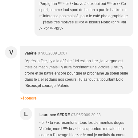
Perpignan !!!!!!<br /> bravo à eux oui oui !!!!<br /> Ce
sport, comme tout sport de ballon à part le basket ne
m'interesse pas mais là, pour le coté photographique
... j'étais trés motivee !!!!<br /> bisous Nono<br /> <br
/> <br /> <br />
V
valérie
07/06/2009 10:07
"Aprés la féte,il y a la défaite " tel est ton titre ,l'auvergne est
triste ce matin ,mais il y aura forcément une victoire ,il faut y
croire et se battre encore pour que la prochaine ,la soleil brille
dans le ciel et dans nos coeurs .Tu as tout fait pourtant Lolo
!Bisous,et courage !Valérie
Répondre
L
Laurence SERRE
07/06/2009 20:23
<br /> tu vas réconforter tous les clermontois déçus
Valérie, merci !!!!<br /> Les supporters mettaient du
coeur à l'ouvrage hier,<br /> moi je mettais du coeur