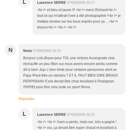
L
Laurence SERRE
07/06/2009 20:17
<br /> et bleu et jaune !!! <br /> merci Richard<br />
tout ce qui m'attirait l'oeil a été photographié !<br /> je
mettais rendue sur les lieux exprés pour ça ....<br />
bisous<br /> <br /> <br />
N
Nono
07/06/2009 10:10
Bonjour Lolo,Bravo pour TOI, une victoire Auvergnate cela
réchauffe un peu !Ben oui nous avons encore perdu comme
dit si bien Juju c bien triste pour certaine personnes dont se
Papy !Peut-être un viendra ? ET IL FAUT BIEN DIRE BRAVO
PERPIGNAN !Cela devait être chau bouillant à Perpignan
!!!!!!!!!!Et pour finir cela reste un sport !Nono.
Répondre
L
Laurence SERRE
07/06/2009 20:21
<br /> <br /> l'asm a perdu, mais oui, lolo a gagné !
<br /> oui, ça devait être super chaud et bouillant à