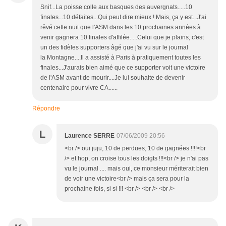
Snif...La poisse colle aux basques des auvergnats.....10
finales...10 défaites...Qui peut dire mieux ! Mais, ça y est...J'ai
rêvé cette nuit que l'ASM dans les 10 prochaines années à
venir gagnera 10 finales d'affilée.....Celui que je plains, c'est
un des fidèles supporters âgé que j'ai vu sur le journal
la Montagne....Il a assisté à Paris à pratiquement toutes les
finales...J'aurais bien aimé que ce supporter voit une victoire
de l'ASM avant de mourir....Je lui souhaite de devenir
centenaire pour vivre CA......
Répondre
L
Laurence SERRE
07/06/2009 20:56
<br /> oui juju, 10 de perdues, 10 de gagnées !!!!<br
/> et hop, on croise tous les doigts !!!<br /> je n'ai pas
vu le journal .... mais oui, ce monsieur mériterait bien
de voir une victoire<br /> mais ça sera pour la
prochaine fois, si si !!! <br /> <br /> <br />