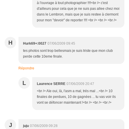
à l'ouvrage à tout photographier !!!!<br /> c'est
d'ailleurs pour cela que je ne suis pas allee chez moi
dans le Lembron, mais que je suis restee à clermont
pour mon "devoir" de reporter !!!! <br /> <br /> <br />
H
Hurk69+:0027
07/06/2009 09:45
tes photos sont trop bellesmais je suis triste que mon club
perde cette 10eme finale.
Répondre
L
Laurence SERRE
07/06/2009 20:47
<br /> Aïe oui, là, l'asm a mal, trés mal ...<br /> 10
finales de perdues, 10 de gagnées ... tu vas voir ils
vont se défoncer maintenant !<br /> <br /> <br />
J
juju
07/06/2009 09:28