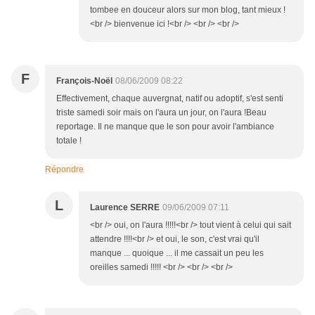
tombee en douceur alors sur mon blog, tant mieux !
<br /> bienvenue ici !<br /> <br /> <br />
F
François-Noël
08/06/2009 08:22
Effectivement, chaque auvergnat, natif ou adoptif, s'est senti
triste samedi soir mais on l'aura un jour, on l'aura !Beau
reportage. Il ne manque que le son pour avoir l'ambiance
totale !
Répondre
L
Laurence SERRE
09/06/2009 07:11
<br /> oui, on l'aura !!!!!<br /> tout vient à celui qui sait
attendre !!!!<br /> et oui, le son, c'est vrai qu'il
manque ... quoique ... il me cassait un peu les
oreilles samedi !!!!! <br /> <br /> <br />