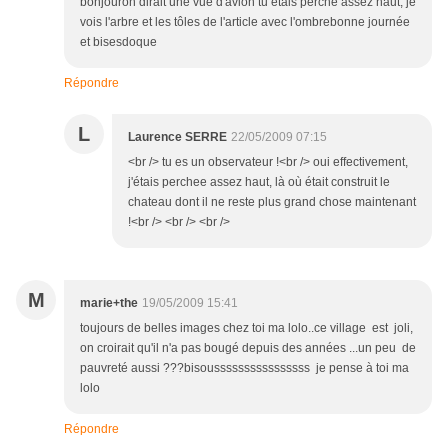
bonjouron dirait une vue d'avion tu étais perché assez haut, je
vois l'arbre et les tôles de l'article avec l'ombrebonne journée
et bisesdoque
Répondre
L
Laurence SERRE
22/05/2009 07:15
<br /> tu es un observateur !<br /> oui effectivement,
j'étais perchee assez haut, là où était construit le
chateau dont il ne reste plus grand chose maintenant
!<br /> <br /> <br />
M
marie+the
19/05/2009 15:41
toujours de belles images chez toi ma lolo..ce village est joli,
on croirait qu'il n'a pas bougé depuis des années ...un peu de
pauvreté aussi ???bisoussssssssssssssss je pense à toi ma
lolo
Répondre