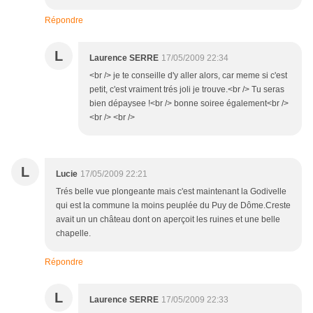
Répondre
L
Laurence SERRE
17/05/2009 22:34
<br /> je te conseille d'y aller alors, car meme si c'est
petit, c'est vraiment trés joli je trouve.<br /> Tu seras
bien dépaysee !<br /> bonne soiree également<br />
<br /> <br />
L
Lucie
17/05/2009 22:21
Trés belle vue plongeante mais c'est maintenant la Godivelle
qui est la commune la moins peuplée du Puy de Dôme.Creste
avait un un château dont on aperçoit les ruines et une belle
chapelle.
Répondre
L
Laurence SERRE
17/05/2009 22:33