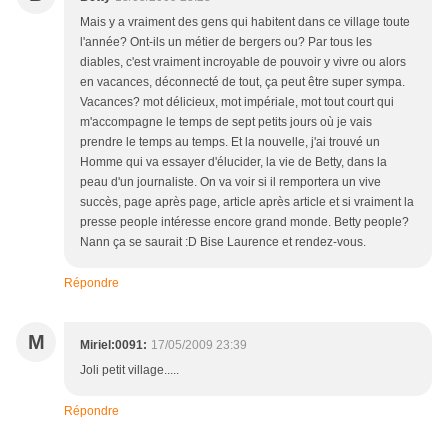
Mais y a vraiment des gens qui habitent dans ce village toute
l'année? Ont-ils un métier de bergers ou? Par tous les
diables, c'est vraiment incroyable de pouvoir y vivre ou alors
en vacances, déconnecté de tout, ça peut être super sympa.
Vacances? mot délicieux, mot impériale, mot tout court qui
m'accompagne le temps de sept petits jours où je vais
prendre le temps au temps. Et la nouvelle, j'ai trouvé un
Homme qui va essayer d'élucider, la vie de Betty, dans la
peau d'un journaliste. On va voir si il remportera un vive
succès, page après page, article après article et si vraiment la
presse people intéresse encore grand monde. Betty people?
Nann ça se saurait :D Bise Laurence et rendez-vous.
Répondre
M
Miriel:0091:
17/05/2009 23:39
Joli petit village.....
Répondre