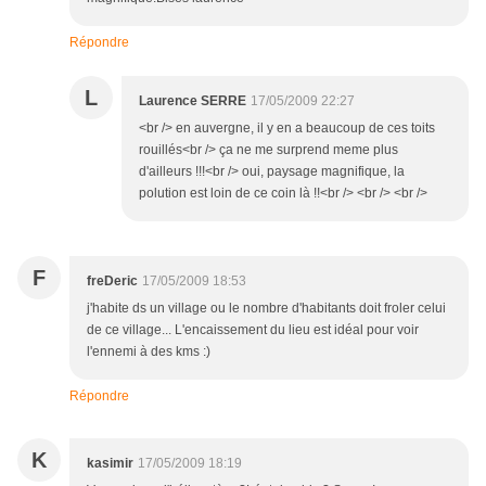
Répondre
L
Laurence SERRE
17/05/2009 22:27
<br /> en auvergne, il y en a beaucoup de ces toits
rouillés<br /> ça ne me surprend meme plus
d'ailleurs !!!<br /> oui, paysage magnifique, la
polution est loin de ce coin là !!<br /> <br /> <br />
F
freDeric
17/05/2009 18:53
j'habite ds un village ou le nombre d'habitants doit froler celui
de ce village... L'encaissement du lieu est idéal pour voir
l'ennemi à des kms :)
Répondre
K
kasimir
17/05/2009 18:19