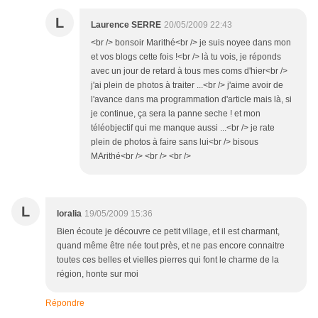
L
Laurence SERRE
20/05/2009 22:43
<br /> bonsoir Marithé<br /> je suis noyee dans mon
et vos blogs cette fois !<br /> là tu vois, je réponds
avec un jour de retard à tous mes coms d'hier<br />
j'ai plein de photos à traiter ...<br /> j'aime avoir de
l'avance dans ma programmation d'article mais là, si
je continue, ça sera la panne seche ! et mon
téléobjectif qui me manque aussi ...<br /> je rate
plein de photos à faire sans lui<br /> bisous
MArithé<br /> <br /> <br />
L
loralia
19/05/2009 15:36
Bien écoute je découvre ce petit village, et il est charmant,
quand même être née tout près, et ne pas encore connaitre
toutes ces belles et vielles pierres qui font le charme de la
région, honte sur moi
Répondre