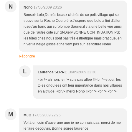
N
Nono
17/05/2009 23:26
Bonsoir Lolo,De trés beaux clichés de ce petit village qui se
trouve sur la Roche Courbière.J'espére que Lolo a fini d'aller
jusqu'au banc qui surplombe Saurier,il y a une belle vue ainsi
que de l'autre côté sur St-Diéry.BONNE CONTINUATION.PS:
les tôles chez nous sont pas trés esthètique mais pratique, en
hiver la neige glisse et ne tient pas sur les toiture.Nono
Répondre
L
Laurence SERRE
18/05/2009 22:30
<br /> ah non, je n'y suis pas allee !!!<br /> et oui, les
tôles ondulees ont leur importance dans nos villages
en altitude !<br /> merci Nono !!<br /> <br /> <br />
M
MJO
17/05/2009 22:25
Voilà un coin d'auvergne que je ne connais pas, merci de me
le faire découvrir. Bonne soirée laurence