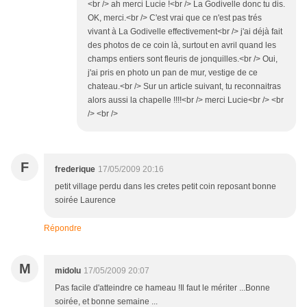
<br /> ah merci Lucie !<br /> La Godivelle donc tu dis.
OK, merci.<br /> C'est vrai que ce n'est pas trés
vivant à La Godivelle effectivement<br /> j'ai déjà fait
des photos de ce coin là, surtout en avril quand les
champs entiers sont fleuris de jonquilles.<br /> Oui,
j'ai pris en photo un pan de mur, vestige de ce
chateau.<br /> Sur un article suivant, tu reconnaitras
alors aussi la chapelle !!!!<br /> merci Lucie<br /> <br
/> <br />
F
frederique
17/05/2009 20:16
petit village perdu dans les cretes petit coin reposant bonne
soirée Laurence
Répondre
M
midolu
17/05/2009 20:07
Pas facile d'atteindre ce hameau !Il faut le mériter ...Bonne
soirée, et bonne semaine ...