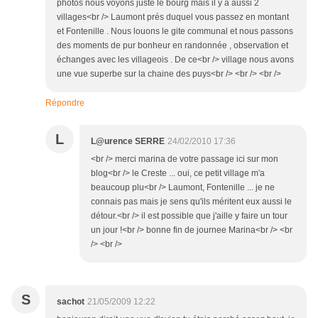
photos nous voyons juste le bourg mais il y a aussi 2
villages<br /> Laumont prés duquel vous passez en montant
et Fontenille . Nous louons le gite communal et nous passons
des moments de pur bonheur en randonnée , observation et
échanges avec les villageois . De ce<br /> village nous avons
une vue superbe sur la chaine des puys<br /> <br /> <br />
Répondre
L
L@urence SERRE
24/02/2010 17:36
<br /> merci marina de votre passage ici sur mon
blog<br /> le Creste ... oui, ce petit village m'a
beaucoup plu<br /> Laumont, Fontenille ... je ne
connais pas mais je sens qu'ils méritent eux aussi le
détour.<br /> il est possible que j'aille y faire un tour
un jour !<br /> bonne fin de journee Marina<br /> <br
/> <br />
S
sachot
21/05/2009 12:22