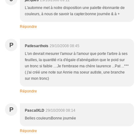
jacques
29/10/2008 09:12
L'automne met à notre disposition une palette étonnante de
couleurs, à nous de savoir la capter.bonne journée & à +
Répondre
P
Patlesarthois
29/10/2008 08:45
L'on devrait mesurer l'amour à l'amour que porte l'arbre à ses
feuilles, la quantité n'a d'égale d'abnégation que le poid sur
un tronc si faible ....Je t'embrase ma chère laurence ...Pat ...***
( j'ai créé une note sur Annie ma soeur autiste, une branche
sur mon tronc)
Répondre
P
PascalXLD
29/10/2008 08:14
Belles couleursBonne journée
Répondre