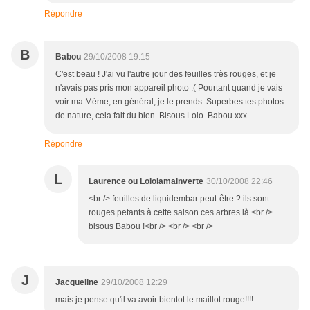
Répondre
B
Babou
29/10/2008 19:15
C'est beau ! J'ai vu l'autre jour des feuilles très rouges, et je
n'avais pas pris mon appareil photo :( Pourtant quand je vais
voir ma Méme, en général, je le prends. Superbes tes photos
de nature, cela fait du bien. Bisous Lolo. Babou xxx
Répondre
L
Laurence ou Lololamainverte
30/10/2008 22:46
<br /> feuilles de liquidembar peut-être ? ils sont
rouges petants à cette saison ces arbres là.<br />
bisous Babou !<br /> <br /> <br />
J
Jacqueline
29/10/2008 12:29
mais je pense qu'il va avoir bientot le maillot rouge!!!!