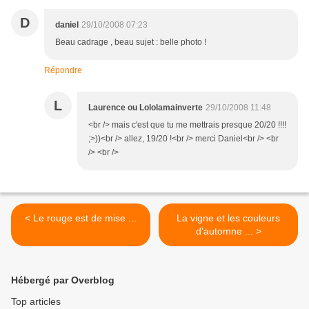
D
daniel
29/10/2008 07:23
Beau cadrage , beau sujet : belle photo !
Répondre
L
Laurence ou Lololamainverte
29/10/2008 11:48
<br /> mais c'est que tu me mettrais presque 20/20 !!!!
;>))<br /> allez, 19/20 !<br /> merci Daniel<br /> <br
/> <br />
< Le rouge est de mise ...
La vigne et les couleurs
d'automne ... >
Hébergé par Overblog
Top articles