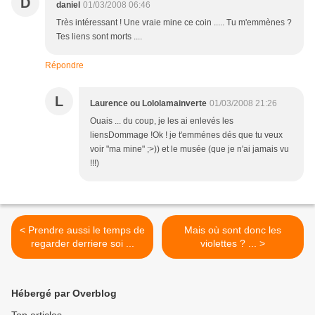
D
daniel
01/03/2008 06:46
Très intéressant ! Une vraie mine ce coin ..... Tu m'emmènes ?
Tes liens sont morts ....
Répondre
L
Laurence ou Lololamainverte
01/03/2008 21:26
Ouais ... du coup, je les ai enlevés les
liensDommage !Ok ! je t'emménes dés que tu veux
voir "ma mine" ;>)) et le musée (que je n'ai jamais vu
!!!)
< Prendre aussi le temps de
Mais où sont donc les
regarder derriere soi ...
violettes ? ... >
Hébergé par Overblog
Top articles