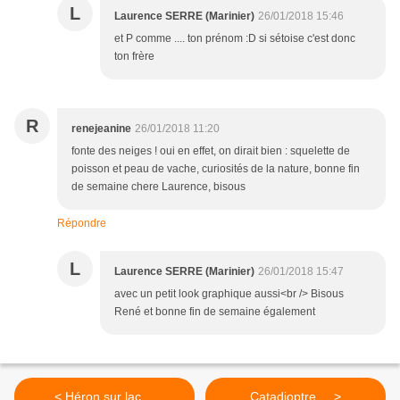
L
Laurence SERRE (Marinier)
26/01/2018 15:46
et P comme .... ton prénom :D si sétoise c'est donc
ton frère
R
renejeanine
26/01/2018 11:20
fonte des neiges ! oui en effet, on dirait bien : squelette de
poisson et peau de vache, curiosités de la nature, bonne fin
de semaine chere Laurence, bisous
Répondre
L
Laurence SERRE (Marinier)
26/01/2018 15:47
avec un petit look graphique aussi<br /> Bisous
René et bonne fin de semaine également
< Héron sur lac ...
Catadioptre ... >